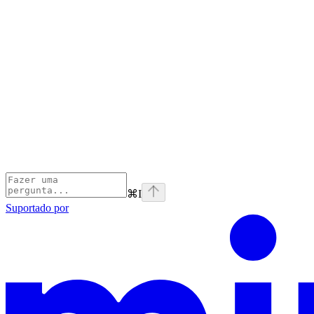
⌘
I
Suportado por