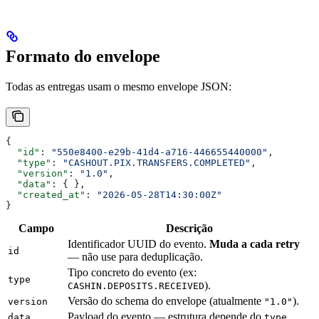
Formato do envelope
Todas as entregas usam o mesmo envelope JSON:
{
  "id"
: 
"550e8400-e29b-41d4-a716-446655440000"
,
  "type"
: 
"CASHOUT.PIX.TRANSFERS.COMPLETED"
,
  "version"
: 
"1.0"
,
  "data"
: { },
  "created_at"
: 
"2026-05-28T14:30:00Z"
}
Campo
Descrição
Identificador UUID do evento.
Muda a cada retry
id
— não use para deduplicação.
Tipo concreto do evento (ex:
type
).
CASHIN.DEPOSITS.RECEIVED
Versão do schema do envelope (atualmente
).
version
"1.0"
Payload do evento — estrutura depende do
.
data
type