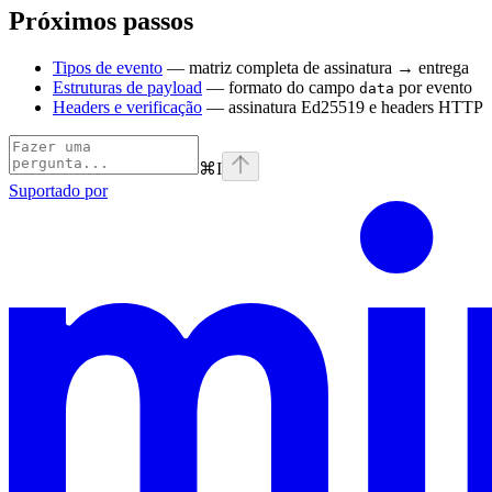
Próximos passos
Tipos de evento
— matriz completa de assinatura → entrega
Estruturas de payload
— formato do campo
por evento
data
Headers e verificação
— assinatura Ed25519 e headers HTTP
⌘
I
Suportado por