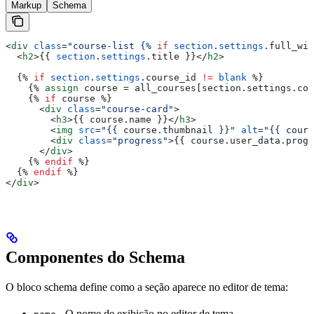
Markup
Schema
<
div
 class
=
"course-list 
{%
 if
 section
.
settings
.
full_wid
  <
h2
>{{
 section
.
settings
.
title
 }}</
h2
>
  {%
 if
 section
.
settings
.
course_id
 !=
 blank
 %}
    {%
 assign
 course
 = 
all_courses
[section.settings.cou
    {%
 if
 course
 %}
      <
div
 class
=
"course-card"
>
        <
h3
>{{
 course
.
name
 }}</
h3
>
        <
img
 src
=
"
{{
 course
.
thumbnail
 }}
"
 alt
=
"
{{
 cours
        <
div
 class
=
"progress"
>{{
 course
.
user_data
.
progr
      </
div
>
    {%
 endif
 %}
  {%
 endif
 %}
</
div
>
Componentes do Schema
O bloco schema define como a seção aparece no editor de tema:
- O nome de exibição no editor de tema