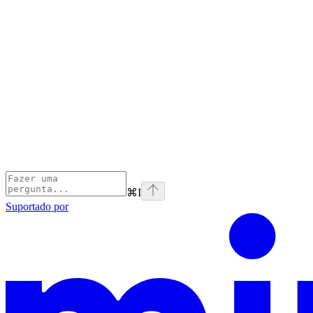
⌘
I
Suportado por