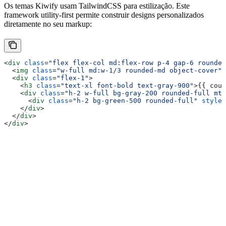
Os temas Kiwify usam TailwindCSS para estilização. Este
framework utility-first permite construir designs personalizados
diretamente no seu markup:
<
div
 class
=
"flex flex-col md:flex-row p-4 gap-6 rounded
  <
img
 class
=
"w-full md:w-1/3 rounded-md object-cover"
 
  <
div
 class
=
"flex-1"
>
    <
h3
 class
=
"text-xl font-bold text-gray-900"
>{{
 cour
    <
div
 class
=
"h-2 w-full bg-gray-200 rounded-full mt-
      <
div
 class
=
"h-2 bg-green-500 rounded-full"
 style
=
    </
div
>
  </
div
>
</
div
>