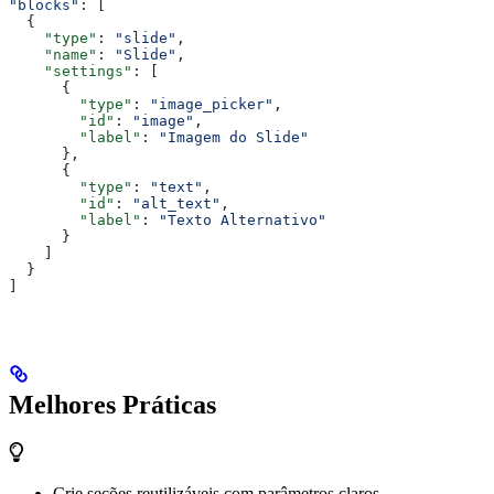
"blocks"
: [
  {
    "type"
: 
"slide"
,
    "name"
: 
"Slide"
,
    "settings"
: [
      {
        "type"
: 
"image_picker"
,
        "id"
: 
"image"
,
        "label"
: 
"Imagem do Slide"
      },
      {
        "type"
: 
"text"
,
        "id"
: 
"alt_text"
,
        "label"
: 
"Texto Alternativo"
      }
    ]
  }
]
Melhores Práticas
Crie seções reutilizáveis com parâmetros claros