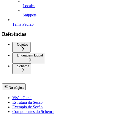
Locales
Snippets
Tema Padrão
Referências
Objetos
Linguagem Liquid
Schema
Na página
Visão Geral
Estrutura da Seção
Exemplo de Seção
Componentes do Schema