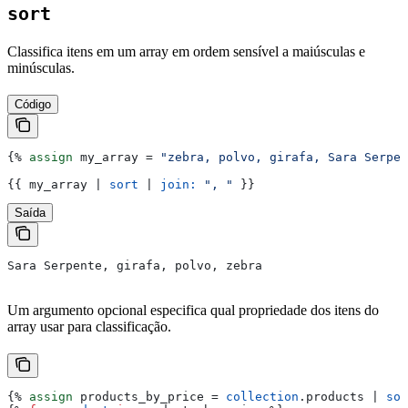
sort
Classifica itens em um array em ordem sensível a maiúsculas e
minúsculas.
Código
{%
 assign
 my_array
 = 
"zebra, polvo, girafa, Sara Serpen
{{
 my_array
 | 
sort
 | 
join:
 ", "
 }}
Saída
Sara Serpente, girafa, polvo, zebra
Um argumento opcional especifica qual propriedade dos itens do
array usar para classificação.
{%
 assign
 products_by_price
 = 
collection
.
products
 | 
sor