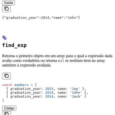
Saída
{"graduation_year":2014,"name":"John"}
find_exp
Retorna o primeiro objeto em um array para o qual a expressão dada
avalia como verdadeira ou retorna
se nenhum item no array
nil
satisfizer a expressão avaliada.
const
 members
 =
 [
  { 
graduation_year:
 2013
, 
name:
 'Jay'
 },
  { 
graduation_year:
 2014
, 
name:
 'John'
 },
  { 
graduation_year:
 2014
, 
name:
 'Jack'
 }
]
Código