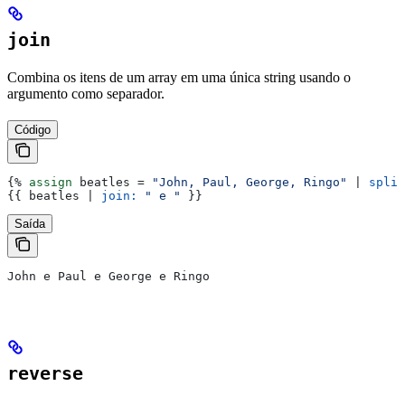
join
Combina os itens de um array em uma única string usando o
argumento como separador.
Código
{%
 assign
 beatles
 = 
"John, Paul, George, Ringo"
 | 
split
{{
 beatles
 | 
join:
 " e "
 }}
Saída
John e Paul e George e Ringo
reverse