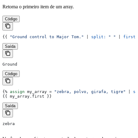
Retorna o primeiro item de um array.
Código
{{
 "Ground control to Major Tom."
 | 
split:
 " "
 | 
first
 
Saída
Ground
Código
{%
 assign
 my_array
 = 
"zebra, polvo, girafa, tigre"
 | 
sp
{{
 my_array
.
first
 }}
Saída
zebra