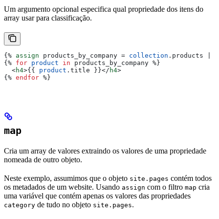
Um argumento opcional especifica qual propriedade dos itens do
array usar para classificação.
{%
 assign
 products_by_company
 = 
collection
.
products
 | 
s
{%
 for
 product
 in
 products_by_company
 %}
  <
h4
>{{
 product
.
title
 }}</
h4
>
{%
 endfor
 %}
map
Cria um array de valores extraindo os valores de uma propriedade
nomeada de outro objeto.
Neste exemplo, assumimos que o objeto
contém todos
site.pages
os metadados de um website. Usando
com o filtro
cria
assign
map
uma variável que contém apenas os valores das propriedades
de tudo no objeto
.
category
site.pages