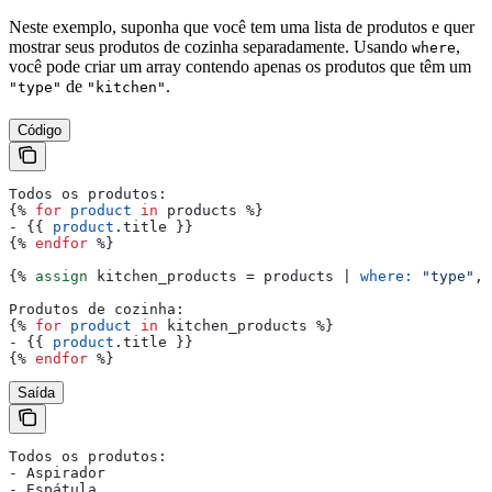
Neste exemplo, suponha que você tem uma lista de produtos e quer
mostrar seus produtos de cozinha separadamente. Usando
,
where
você pode criar um array contendo apenas os produtos que têm um
de
.
"type"
"kitchen"
Código
Todos os produtos:
{%
 for
 product
 in
 products
 %}
- 
{{
 product
.
title
 }}
{%
 endfor
 %}
{%
 assign
 kitchen_products
 = 
products
 | 
where:
 "type"
, 
Produtos de cozinha:
{%
 for
 product
 in
 kitchen_products
 %}
- 
{{
 product
.
title
 }}
{%
 endfor
 %}
Saída
Todos os produtos:
- Aspirador
- Espátula