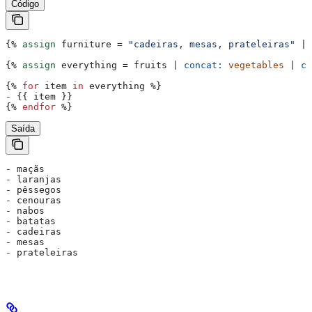
Código
{%
 assign
 furniture
 = 
"cadeiras, mesas, prateleiras"
 | 
{%
 assign
 everything
 = 
fruits
 | 
concat:
 vegetables
 | 
co
{%
 for
 item
 in
 everything
 %}
- 
{{
 item
 }}
{%
 endfor
 %}
Saída
- maçãs
- laranjas
- pêssegos
- cenouras
- nabos
- batatas
- cadeiras
- mesas
- prateleiras