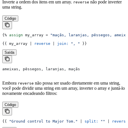
Inverte a ordem dos itens em um array.
não pode inverter
reverse
uma string.
Código
{%
 assign
 my_array
 = 
"maçãs, laranjas, pêssegos, ameixa
{{
 my_array
 | 
reverse
 | 
join:
 ", "
 }}
Saída
ameixas, pêssegos, laranjas, maçãs
Embora
não possa ser usado diretamente em uma string,
reverse
você pode dividir uma string em um array, inverter o array e juntá-lo
novamente encadeando filtros:
Código
{{
 "Ground control to Major Tom."
 | 
split:
 ""
 | 
reverse