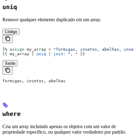
uniq
Remove qualquer elemento duplicado em um array.
Código
{%
 assign
 my_array
 = 
"formigas, insetos, abelhas, inset
{{
 my_array
 | 
uniq
 | 
join:
 ", "
 }}
Saída
formigas, insetos, abelhas
where
Cria um array incluindo apenas os objetos com um valor de
propriedade específico, ou qualquer valor verdadeiro por padrão.