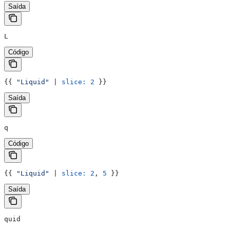
Saída
L
Código
{{
 "Liquid"
 | 
slice:
 2
 }}
Saída
q
Código
{{
 "Liquid"
 | 
slice:
 2
, 
5
 }}
Saída
quid