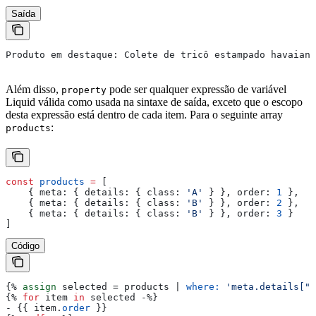
Saída
Produto em destaque: Colete de tricô estampado havaiano
Além disso,
pode ser qualquer expressão de variável
property
Liquid válida como usada na sintaxe de saída, exceto que o escopo
desta expressão está dentro de cada item. Para o seguinte array
:
products
const
 products
 =
 [
    { 
meta:
 { 
details:
 { 
class:
 'A'
 } }, 
order:
 1
 },
    { 
meta:
 { 
details:
 { 
class:
 'B'
 } }, 
order:
 2
 },
    { 
meta:
 { 
details:
 { 
class:
 'B'
 } }, 
order:
 3
 }
]
Código
{%
 assign
 selected
 = 
products
 | 
where:
 'meta.details["c
{%
 for
 item
 in
 selected
 -
%}
- 
{{
 item
.
order
 }}