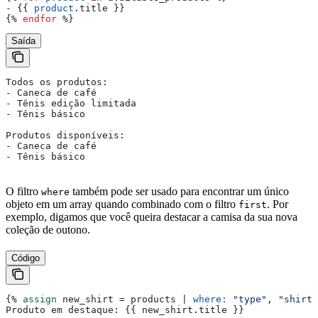
- 
{{
 product
.
title
 }}
{%
 endfor
 %}
Saída
Todos os produtos:
- Caneca de café
- Tênis edição limitada
- Tênis básico
Produtos disponíveis:
- Caneca de café
- Tênis básico
O filtro
também pode ser usado para encontrar um único
where
objeto em um array quando combinado com o filtro
. Por
first
exemplo, digamos que você queira destacar a camisa da sua nova
coleção de outono.
Código
{%
 assign
 new_shirt
 = 
products
 | 
where:
 "type"
, 
"shirt"
Produto em destaque: 
{{
 new_shirt
.
title
 }}