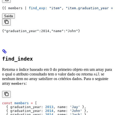
{{
 members
 | 
find_exp:
 "item"
, 
"item.graduation_year ==
Saída
{"graduation_year":2014,"name":"John"}
find_index
Retorna o índice baseado em 0 do primeiro objeto em um array para
o qual o atributo consultado tem o valor dado ou retorna
se
nil
nenhum item no array satisfizer os critérios dados. Para o seguinte
array
:
members
const
 members
 =
 [
  { 
graduation_year:
 2013
, 
name:
 'Jay'
 },
  { 
graduation_year:
 2014
, 
name:
 'John'
 },
  { 
graduation_year:
 2014
, 
name:
 'Jack'
 }