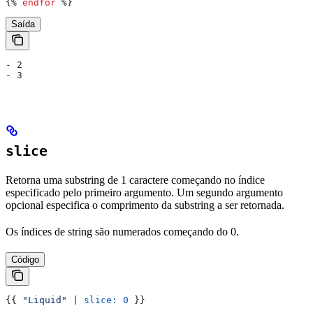
{%
 endfor
 %}
Saída
- 2
- 3
slice
Retorna uma substring de 1 caractere começando no índice
especificado pelo primeiro argumento. Um segundo argumento
opcional especifica o comprimento da substring a ser retornada.
Os índices de string são numerados começando do 0.
Código
{{
 "Liquid"
 | 
slice:
 0
 }}