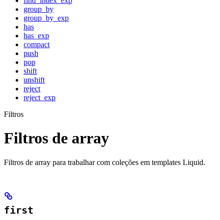
find_index_exp
group_by
group_by_exp
has
has_exp
compact
push
pop
shift
unshift
reject
reject_exp
Filtros
Filtros de array
Filtros de array para trabalhar com coleções em templates Liquid.
first