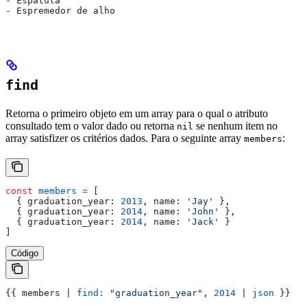
- Espátula
- Espremedor de alho
find
Retorna o primeiro objeto em um array para o qual o atributo
consultado tem o valor dado ou retorna
se nenhum item no
nil
array satisfizer os critérios dados. Para o seguinte array
:
members
const
 members
 =
 [
  { 
graduation_year:
 2013
, 
name:
 'Jay'
 },
  { 
graduation_year:
 2014
, 
name:
 'John'
 },
  { 
graduation_year:
 2014
, 
name:
 'Jack'
 }
]
Código
{{
 members
 | 
find:
 "graduation_year"
, 
2014
 | 
json
 }}