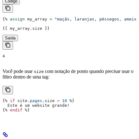
Código
{%
 assign
 my_array
 = 
"maçãs, laranjas, pêssegos, ameixa
{{
 my_array
.
size
 }}
Saída
4
Você pode usar
com notação de ponto quando precisar usar o
size
filtro dentro de uma tag:
{%
 if
 site
.
pages
.
size
 >
 10
 %}
  Este é um website grande!
{%
 endif
 %}