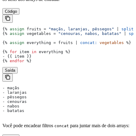
Código
{%
 assign
 fruits
 = 
"maçãs, laranjas, pêssegos"
 | 
split:
{%
 assign
 vegetables
 = 
"cenouras, nabos, batatas"
 | 
spl
{%
 assign
 everything
 = 
fruits
 | 
concat:
 vegetables
 %}
{%
 for
 item
 in
 everything
 %}
- 
{{
 item
 }}
{%
 endfor
 %}
Saída
- maçãs
- laranjas
- pêssegos
- cenouras
- nabos
- batatas
Você pode encadear filtros
para juntar mais de dois arrays:
concat