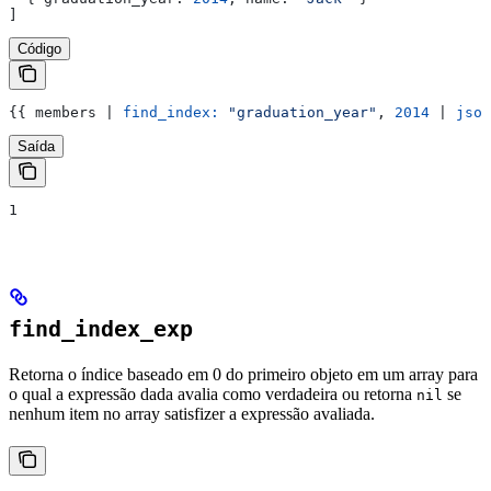
]
Código
{{
 members
 | 
find_index:
 "graduation_year"
, 
2014
 | 
json
Saída
1
find_index_exp
Retorna o índice baseado em 0 do primeiro objeto em um array para
o qual a expressão dada avalia como verdadeira ou retorna
se
nil
nenhum item no array satisfizer a expressão avaliada.