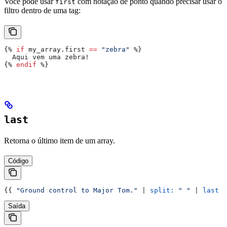
Você pode usar
com notação de ponto quando precisar usar o
first
filtro dentro de uma tag:
{%
 if
 my_array
.
first
 ==
 "zebra"
 %}
  Aqui vem uma zebra!
{%
 endif
 %}
last
Retorna o último item de um array.
Código
{{
 "Ground control to Major Tom."
 | 
split:
 " "
 | 
last
 }
Saída