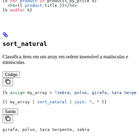
{%
 for
 product
 in
 products_by_price
 %}
  <
h4
>{{
 product
.
title
 }}</
h4
>
{%
 endfor
 %}
sort_natural
Classifica itens em um array em ordem insensível a maiúsculas e
minúsculas.
Código
{%
 assign
 my_array
 = 
"zebra, polvo, girafa, Sara Serpen
{{
 my_array
 | 
sort_natural
 | 
join:
 ", "
 }}
Saída
girafa, polvo, Sara Serpente, zebra