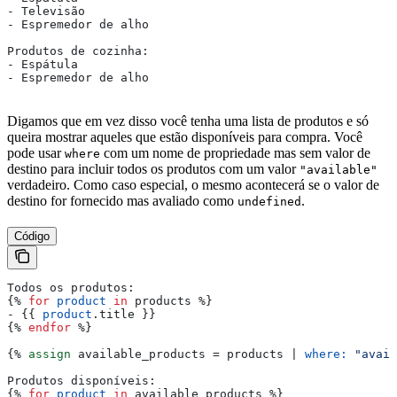
- Televisão
- Espremedor de alho
Produtos de cozinha:
- Espátula
- Espremedor de alho
Digamos que em vez disso você tenha uma lista de produtos e só
queira mostrar aqueles que estão disponíveis para compra. Você
pode usar
com um nome de propriedade mas sem valor de
where
destino para incluir todos os produtos com um valor
"available"
verdadeiro. Como caso especial, o mesmo acontecerá se o valor de
destino for fornecido mas avaliado como
.
undefined
Código
Todos os produtos:
{%
 for
 product
 in
 products
 %}
- 
{{
 product
.
title
 }}
{%
 endfor
 %}
{%
 assign
 available_products
 = 
products
 | 
where:
 "avail
Produtos disponíveis:
{%
 for
 product
 in
 available_products
 %}