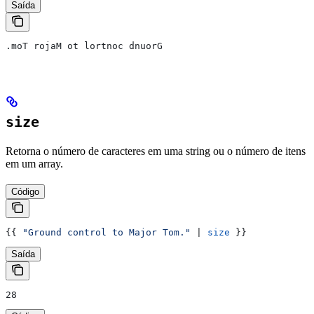
Saída
.moT rojaM ot lortnoc dnuorG
size
Retorna o número de caracteres em uma string ou o número de itens
em um array.
Código
{{
 "Ground control to Major Tom."
 | 
size
 }}
Saída
28