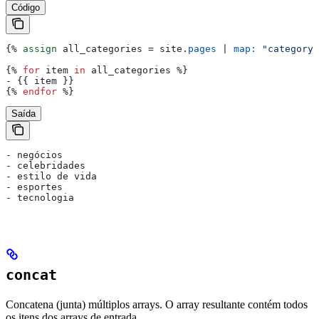
Código
{%
 assign
 all_categories
 = 
site
.
pages
 | 
map:
 "category"
{%
 for
 item
 in
 all_categories
 %}
- 
{{
 item
 }}
{%
 endfor
 %}
Saída
- negócios
- celebridades
- estilo de vida
- esportes
- tecnologia
concat
Concatena (junta) múltiplos arrays. O array resultante contém todos
os itens dos arrays de entrada.