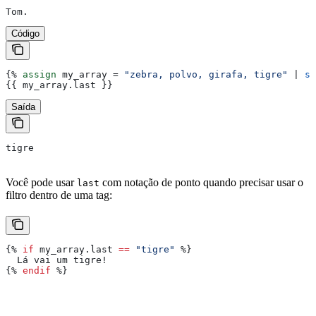
Tom.
Código
{%
 assign
 my_array
 = 
"zebra, polvo, girafa, tigre"
 | 
sp
{{
 my_array
.
last
 }}
Saída
tigre
Você pode usar
com notação de ponto quando precisar usar o
last
filtro dentro de uma tag:
{%
 if
 my_array
.
last
 ==
 "tigre"
 %}
  Lá vai um tigre!
{%
 endif
 %}