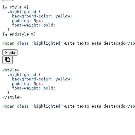
{%
 style
 %}
  .highlighted
 {
    background-color
: 
yellow
;
    padding
: 
5
px
;
    font-weight
: 
bold
;
  }
{%
 endstyle
 %}
<
span
 class
=
"highlighted"
>
Este texto está destacado
</
sp
Saída
<
style
>
  .highlighted
 {
    background-color
: 
yellow
;
    padding
: 
5
px
;
    font-weight
: 
bold
;
  }
</
style
>
<
span
 class
=
"highlighted"
>
Este texto está destacado
</
sp