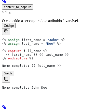
content_to_capture
string
O conteúdo a ser capturado e atribuído à variável.
Código
{%
 assign
 first_name
 = 
"John"
 %}
{%
 assign
 last_name
 = 
"Doe"
 %}
{%
 capture
 full_name 
%}
  {{
 first_name
 }}
 {{
 last_name
 }}
{%
 endcapture
 %}
Nome completo: 
{{
 full_name
 }}
Saída
Nome completo: John Doe