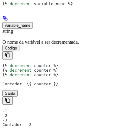
{%
 decrement
 variable_name
 %}
variable_name
string
O nome da variável a ser decrementada.
Código
{%
 decrement
 counter
 %}
{%
 decrement
 counter
 %}
{%
 decrement
 counter
 %}
Contador: 
{{
 counter
 }}
Saída
-1
-2
-3
Contador: -3