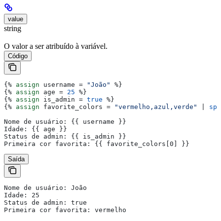
value
string
O valor a ser atribuído à variável.
Código
{%
 assign
 username
 = 
"João"
 %}
{%
 assign
 age
 = 
25
 %}
{%
 assign
 is_admin
 = 
true
 %}
{%
 assign
 favorite_colors
 = 
"vermelho,azul,verde"
 | 
spl
Nome de usuário: 
{{
 username
 }}
Idade: 
{{
 age
 }}
Status de admin: 
{{
 is_admin
 }}
Primeira cor favorita: 
{{
 favorite_colors
[0] 
}}
Saída
Nome de usuário: João
Idade: 25
Status de admin: true
Primeira cor favorita: vermelho