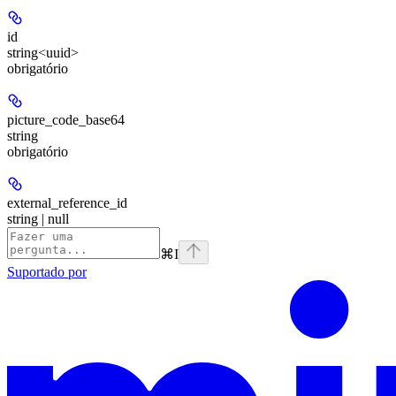
id
string<uuid>
obrigatório
picture_code_base64
string
obrigatório
external_reference_id
string | null
⌘
I
Suportado por