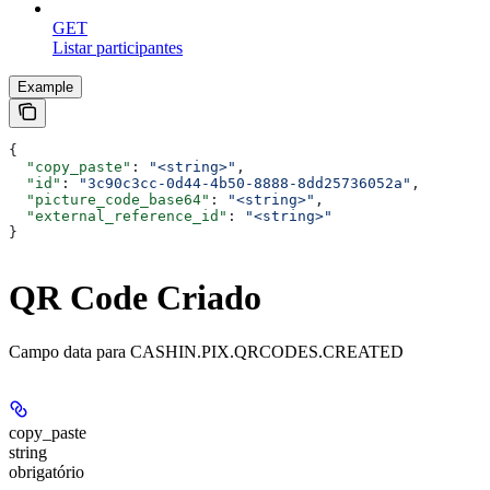
GET
Listar participantes
Example
{
  "copy_paste"
: 
"<string>"
,
  "id"
: 
"3c90c3cc-0d44-4b50-8888-8dd25736052a"
,
  "picture_code_base64"
: 
"<string>"
,
  "external_reference_id"
: 
"<string>"
}
QR Code Criado
Campo data para CASHIN.PIX.QRCODES.CREATED
copy_paste
string
obrigatório