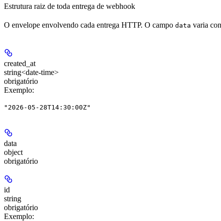
Estrutura raiz de toda entrega de webhook
O envelope envolvendo cada entrega HTTP. O campo
varia co
data
created_at
string<date-time>
obrigatório
Exemplo
:
"2026-05-28T14:30:00Z"
data
object
obrigatório
id
string
obrigatório
Exemplo
: