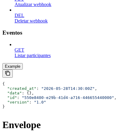
Atualizar webhook
DEL
Deletar webhook
Eventos
GET
Listar participantes
Example
{
  "created_at"
: 
"2026-05-28T14:30:00Z"
,
  "data"
: {},
  "id"
: 
"550e8400-e29b-41d4-a716-446655440000"
,
  "version"
: 
"1.0"
}
Envelope