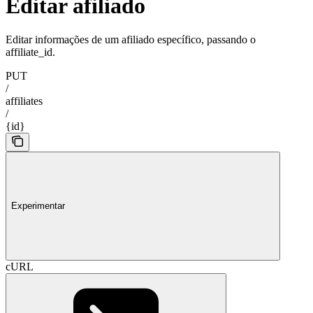
Editar afiliado
Editar informações de um afiliado específico, passando o
affiliate_id.
PUT
/
affiliates
/
{id}
Experimentar
cURL