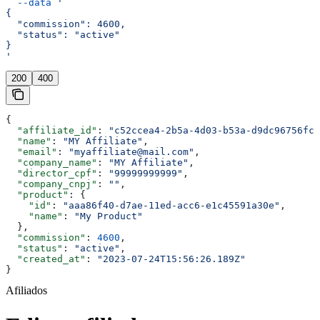
  --data
 '
{
  "commission": 4600,
  "status": "active"
}
'
200
400
{
  "affiliate_id"
: 
"c52ccea4-2b5a-4d03-b53a-d9dc96756fc0
  "name"
: 
"MY Affiliate"
,
  "email"
: 
"myaffiliate@mail.com"
,
  "company_name"
: 
"MY Affiliate"
,
  "director_cpf"
: 
"99999999999"
,
  "company_cnpj"
: 
""
,
  "product"
: {
    "id"
: 
"aaa86f40-d7ae-11ed-acc6-e1c45591a30e"
,
    "name"
: 
"My Product"
  },
  "commission"
: 
4600
,
  "status"
: 
"active"
,
  "created_at"
: 
"2023-07-24T15:56:26.189Z"
}
Afiliados