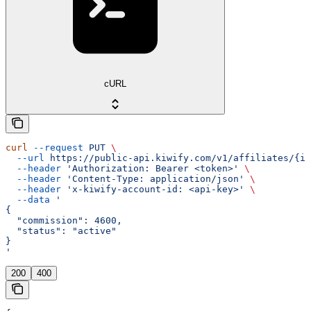
cURL
curl
 --request
 PUT
 \
  --url
 https://public-api.kiwify.com/v1/affiliates/{id
  --header
 'Authorization: Bearer <token>'
 \
  --header
 'Content-Type: application/json'
 \
  --header
 'x-kiwify-account-id: <api-key>'
 \
  --data
 '
{
  "commission": 4600,
  "status": "active"
}
'
200
400