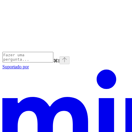
⌘
I
Suportado por