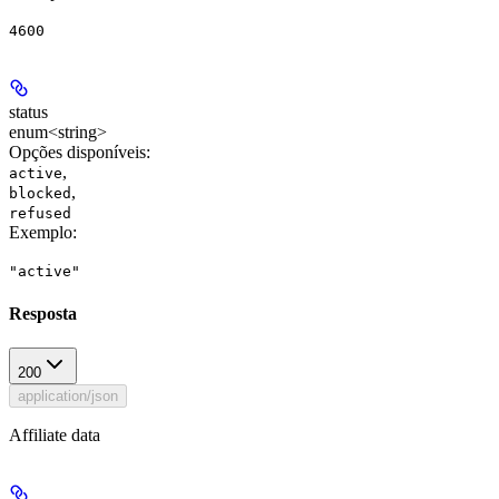
4600
status
enum<string>
Opções disponíveis
:
,
active
,
blocked
refused
Exemplo
:
"active"
Resposta
200
application/json
Affiliate data