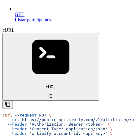
GET
Listar participantes
cURL
cURL
curl
 --request
 PUT
 \
  --url
 https://public-api.kiwify.com/v1/affiliates/{id
  --header
 'Authorization: Bearer <token>'
 \
  --header
 'Content-Type: application/json'
 \
  --header
 'x-kiwify-account-id: <api-key>'
 \