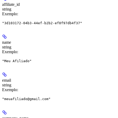
affiliate_id
string
Exemplo
:
"3d103172-04b3-44ef-b2b2-ef0f97db4f37"
name
string
Exemplo
:
"Meu Afiliado"
email
string
Exemplo
:
"meuafiliado@gmail.com"