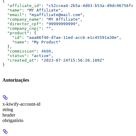
{
  "affiliate_id"
: 
"c52ccea4-2b5a-4d03-b53a-d9dc96756fc0
  "name"
: 
"MY Affiliate"
,
  "email"
: 
"myaffiliate@mail.com"
,
  "company_name"
: 
"MY Affiliate"
,
  "director_cpf"
: 
"99999999999"
,
  "company_cnpj"
: 
""
,
  "product"
: {
    "id"
: 
"aaa86f40-d7ae-11ed-acc6-e1c45591a30e"
,
    "name"
: 
"My Product"
  },
  "commission"
: 
4600
,
  "status"
: 
"active"
,
  "created_at"
: 
"2023-07-24T15:56:26.189Z"
}
Autorizações
x-kiwify-account-id
string
header
obrigatório