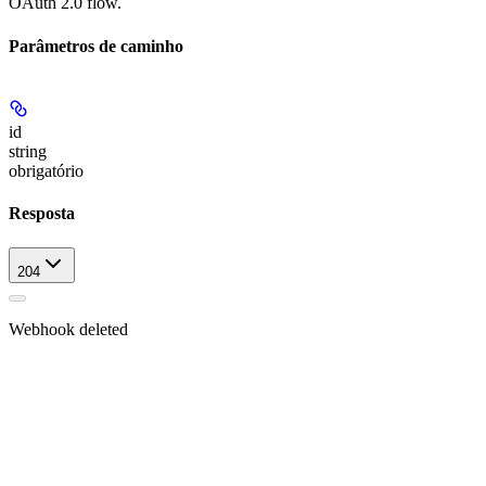
OAuth 2.0 flow.
Parâmetros de caminho
id
string
obrigatório
Resposta
204
Webhook deleted