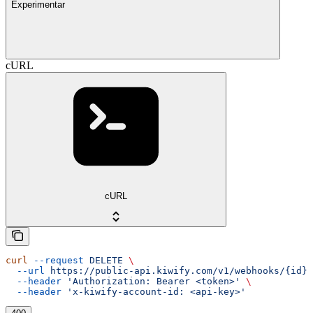
Experimentar
cURL
cURL
curl
 --request
 DELETE
 \
  --url
 https://public-api.kiwify.com/v1/webhooks/{id}
 
  --header
 'Authorization: Bearer <token>'
 \
  --header
 'x-kiwify-account-id: <api-key>'