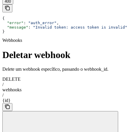
400
{
  "error"
: 
"auth_error"
,
  "message"
: 
"Invalid token: access token is invalid"
}
Webhooks
Deletar webhook
Delete um webhook específico, passando o webhook_id.
DELETE
/
webhooks
/
{id}