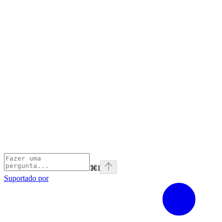
⌘
I
Suportado por