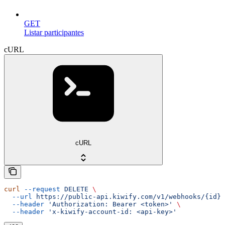
GET
Listar participantes
cURL
cURL
curl
 --request
 DELETE
 \
  --url
 https://public-api.kiwify.com/v1/webhooks/{id}
 
  --header
 'Authorization: Bearer <token>'
 \
  --header
 'x-kiwify-account-id: <api-key>'