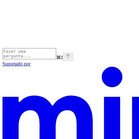
⌘
I
Suportado por