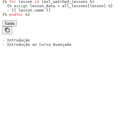
{%
 for
 lesson
 in
 last_watched_lessons
 %}
  {%
 assign
 lesson_data
 = 
all_lessons
[lesson] 
%}
  - 
{{
 lesson
.
name
 }}
{%
 endfor
 %}
Saída
- Introdução
- Introdução ao Curso Avançado