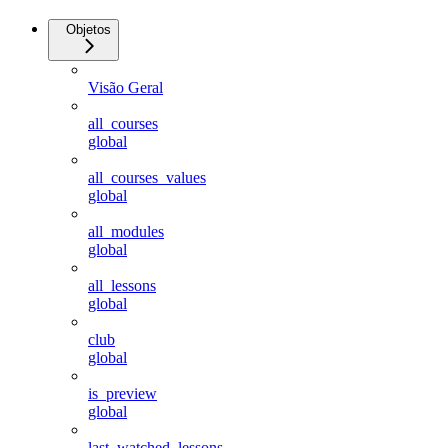
Objetos
Visão Geral
all_courses
global
all_courses_values
global
all_modules
global
all_lessons
global
club
global
is_preview
global
last_watched_lessons