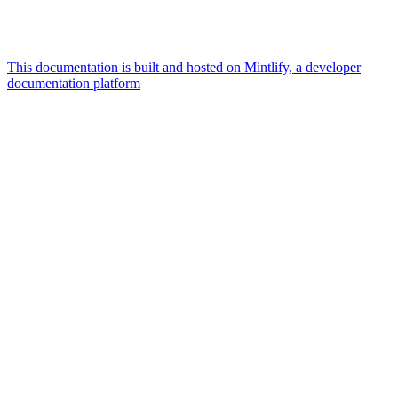
This documentation is built and hosted on Mintlify, a developer
documentation platform