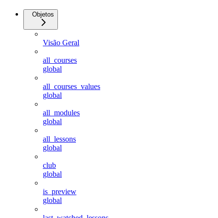
Objetos
Visão Geral
all_courses
global
all_courses_values
global
all_modules
global
all_lessons
global
club
global
is_preview
global
last_watched_lessons