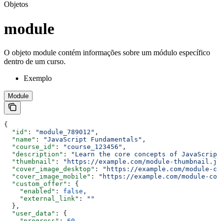
Objetos
module
O objeto module contém informações sobre um módulo específico
dentro de um curso.
Exemplo
Module
{
  "id"
: 
"module_789012"
,
  "name"
: 
"JavaScript Fundamentals"
,
  "course_id"
: 
"course_123456"
,
  "description"
: 
"Learn the core concepts of JavaScript
  "thumbnail"
: 
"https://example.com/module-thumbnail.jp
  "cover_image_desktop"
: 
"https://example.com/module-co
  "cover_image_mobile"
: 
"https://example.com/module-cov
  "custom_offer"
: {
    "enabled"
: 
false
,
    "external_link"
: 
""
  },
  "user_data"
: {
    "progress"
: 
60
,