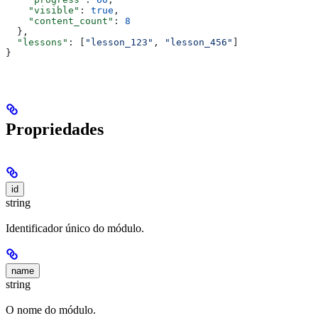
    "visible"
: 
true
,
    "content_count"
: 
8
  },
  "lessons"
: [
"lesson_123"
, 
"lesson_456"
]
}
Propriedades
id
string
Identificador único do módulo.
name
string
O nome do módulo.