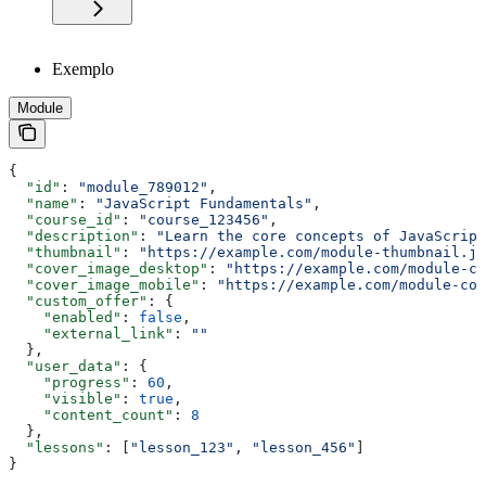
Exemplo
Module
{
  "id"
: 
"module_789012"
,
  "name"
: 
"JavaScript Fundamentals"
,
  "course_id"
: 
"course_123456"
,
  "description"
: 
"Learn the core concepts of JavaScript
  "thumbnail"
: 
"https://example.com/module-thumbnail.jp
  "cover_image_desktop"
: 
"https://example.com/module-co
  "cover_image_mobile"
: 
"https://example.com/module-cov
  "custom_offer"
: {
    "enabled"
: 
false
,
    "external_link"
: 
""
  },
  "user_data"
: {
    "progress"
: 
60
,
    "visible"
: 
true
,
    "content_count"
: 
8
  },
  "lessons"
: [
"lesson_123"
, 
"lesson_456"
]
}