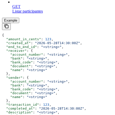
GET
Listar participantes
Example
{
  "amount_in_cents"
: 
123
,
  "created_at"
: 
"2026-05-28T14:30:00Z"
,
  "end_to_end_id"
: 
"<string>"
,
  "receiver"
: {
    "account_number"
: 
"<string>"
,
    "bank"
: 
"<string>"
,
    "bank_code"
: 
"<string>"
,
    "document"
: 
"<string>"
,
    "name"
: 
"<string>"
  },
  "sender"
: {
    "account_number"
: 
"<string>"
,
    "bank"
: 
"<string>"
,
    "bank_code"
: 
"<string>"
,
    "document"
: 
"<string>"
,
    "name"
: 
"<string>"
  },
  "transaction_id"
: 
123
,
  "completed_at"
: 
"2026-05-28T14:30:00Z"
,
  "description"
: 
"<string>"
,