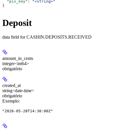
  "pix_key"
: 
"<string>"
}
Deposit
data field for CASHIN.DEPOSITS.RECEIVED
amount_in_cents
integer<int64>
obrigatório
created_at
string<date-time>
obrigatório
Exemplo
:
"2026-05-28T14:30:00Z"