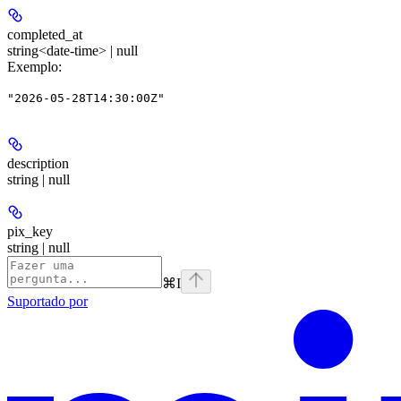
completed_at
string<date-time> | null
Exemplo
:
"2026-05-28T14:30:00Z"
description
string | null
pix_key
string | null
⌘
I
Suportado por