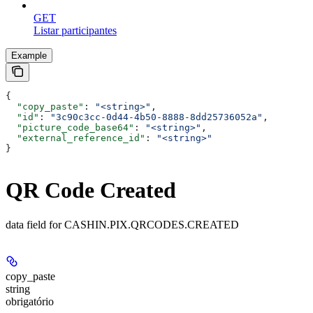
GET
Listar participantes
Example
{
  "copy_paste"
: 
"<string>"
,
  "id"
: 
"3c90c3cc-0d44-4b50-8888-8dd25736052a"
,
  "picture_code_base64"
: 
"<string>"
,
  "external_reference_id"
: 
"<string>"
}
QR Code Created
data field for CASHIN.PIX.QRCODES.CREATED
copy_paste
string
obrigatório