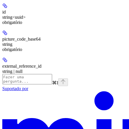
id
string<uuid>
obrigatório
picture_code_base64
string
obrigatório
external_reference_id
string | null
⌘
I
Suportado por